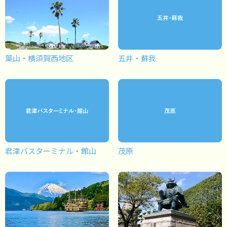
葉山・横須賀西地区
五井・蘇我
君津バスターミナル・館山
茂原