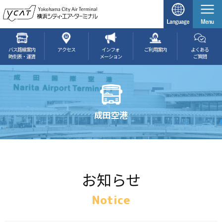
バス路線案内
アクセス
インフォ
ご利用案内
よくある
時刻表・運賃
メーション
ご質問
成田空港
お知らせ
Notice