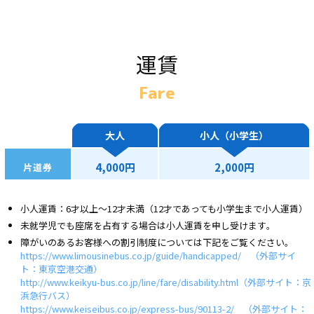
運賃
Fare
大人
小人（小学生）
4,000円
2,000円
片道券
小人運賃：6才以上～12才未満（12才であっても小学生まで小人運賃）
未就学児でも座席を占有する場合は小人運賃を申し受けます｡
障がいのあるお客様への割引制度については下記をご覧ください。
https://www.limousinebus.co.jp/guide/handicapped/ （外部サイ
ト：東京空港交通）
http://www.keikyu-bus.co.jp/line/fare/disability.html（外部サイト：京
浜急行バス）
https://www.keiseibus.co.jp/express-bus/90113-2/ （外部サイト：