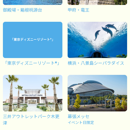
御殿場・箱根桃源台
甲府・竜王
「東京ディズニーリゾート®」
横浜・八景島シーパラダイス
三井アウトレットパーク木更
幕張メッセ
津
イベント日限定