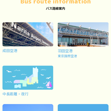
Bus route information
バス路線案内
成田空港
羽田空港
東京国際空港
中長距離・夜行