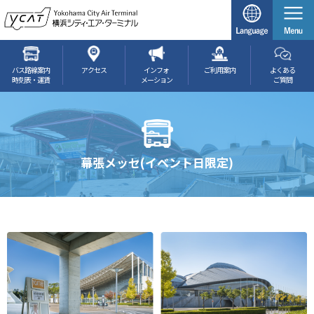
バス路線案内
アクセス
インフォ
ご利用案内
よくある
時刻表・運賃
メーション
ご質問
幕張メッセ(イベント日限定)