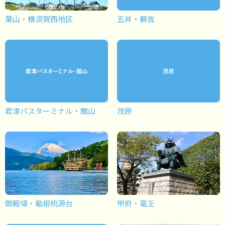
葉山・横須賀西地区
五井・蘇我
君津バスターミナル・館山
茂原
御殿場・箱根桃源台
甲府・竜王