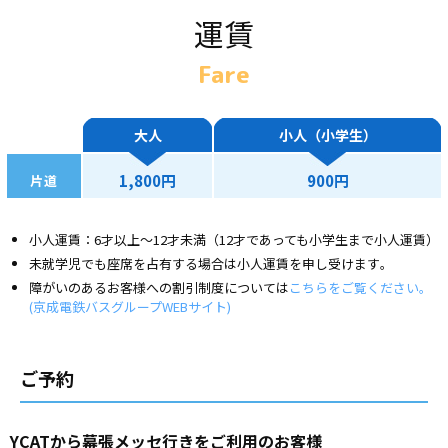
運賃
Fare
大人
小人（小学生）
1,800円
900円
片道
小人運賃：6才以上～12才未満（12才であっても小学生まで小人運賃）
未就学児でも座席を占有する場合は小人運賃を申し受けます｡
障がいのあるお客様への割引制度については
こちらをご覧ください。
(京成電鉄バスグループWEBサイト)
ご予約
YCATから幕張メッセ行きをご利用のお客様