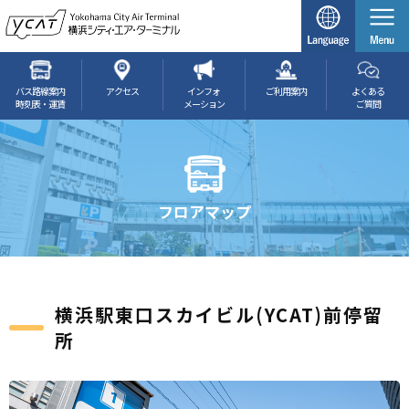
バス路線案内
アクセス
インフォ
ご利用案内
よくある
時刻表・運賃
メーション
ご質問
フロアマップ
横浜駅東口スカイビル(YCAT)前停留
所