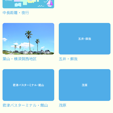
中長距離・夜行
葉山・横須賀西地区
五井・蘇我
君津バスターミナル・館山
茂原