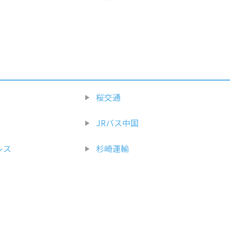
桜交通
JRバス中国
レス
杉崎運輸