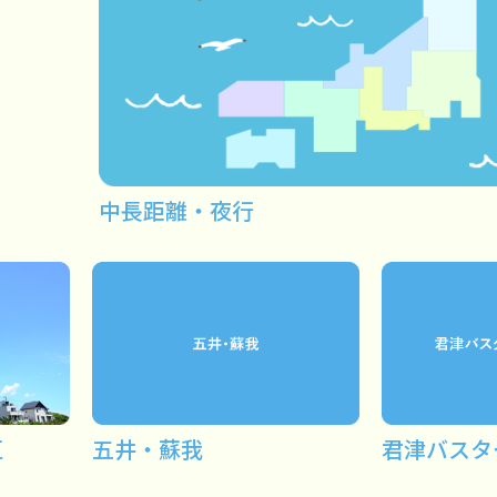
中長距離・夜行
区
五井・蘇我
君津バスタ