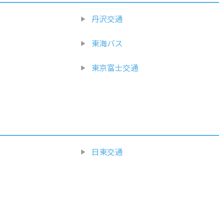
丹沢交通
東海バス
東京富士交通
日東交通