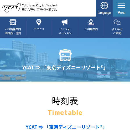
バス路線案内
アクセス
インフォ
ご利用案内
よくある
時刻表・運賃
メーション
ご質問
YCAT ⇒ 「東京ディズニーリゾート®」
時刻表
Timetable
YCAT ⇒ 「東京ディズニーリゾート®」