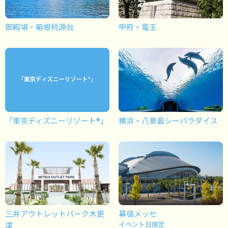
御殿場・箱根桃源台
甲府・竜王
「東京ディズニーリゾート®」
横浜・八景島シーパラダイス
三井アウトレットパーク木更
幕張メッセ
津
イベント日限定