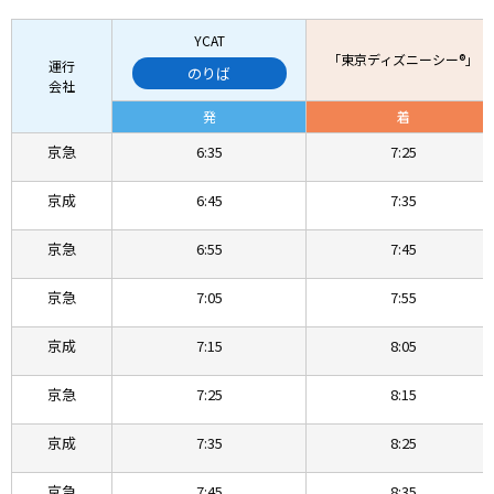
YCAT
「東京ディズニーシー®」
運行
のりば
会社
発
着
京急
6:35
7:25
京成
6:45
7:35
京急
6:55
7:45
京急
7:05
7:55
京成
7:15
8:05
京急
7:25
8:15
京成
7:35
8:25
京急
7:45
8:35