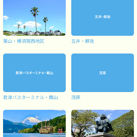
葉山・横須賀西地区
五井・蘇我
君津バスターミナル・館山
茂原