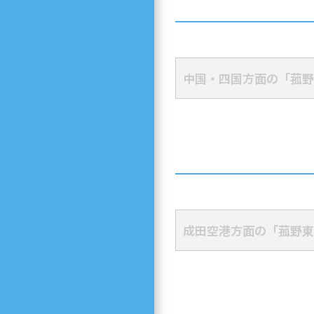
中国・四国方面の「菰野
成田空港方面の「菰野東