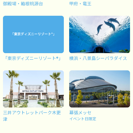
御殿場・箱根桃源台
甲府・竜王
「東京ディズニーリゾート®」
横浜・八景島シーパラダイス
三井アウトレットパーク木更
幕張メッセ
津
イベント日限定