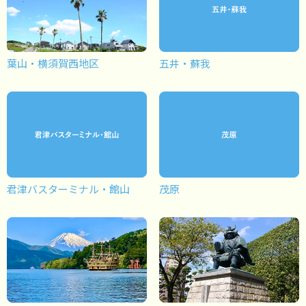
葉山・横須賀西地区
五井・蘇我
君津バスターミナル・館山
茂原