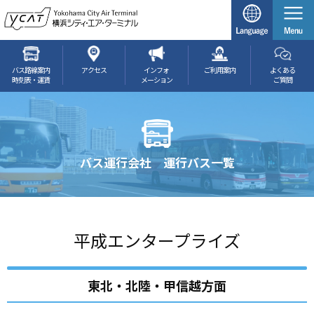
バス路線案内
アクセス
インフォ
ご利用案内
よくある
時刻表・運賃
メーション
ご質問
バス運行会社 運行バス一覧
平成エンタープライズ
東北・北陸・甲信越方面