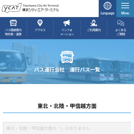
バス路線案内
アクセス
インフォ
ご利用案内
よくある
時刻表・運賃
メーション
ご質問
バス運行会社 運行バス一覧
東北・北陸・甲信越方面
東北・北陸・甲信越方面の「」はありません