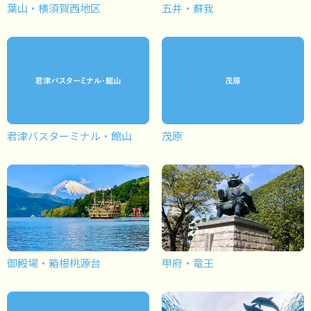
葉山・横須賀西地区
五井・蘇我
君津バスターミナル・館山
茂原
御殿場・箱根桃源台
甲府・竜王