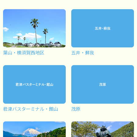
葉山・横須賀西地区
五井・蘇我
君津バスターミナル・館山
茂原