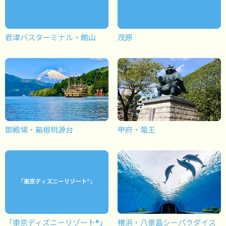
君津バスターミナル・館山
茂原
御殿場・箱根桃源台
甲府・竜王
「東京ディズニーリゾート®」
横浜・八景島シーパラダイス